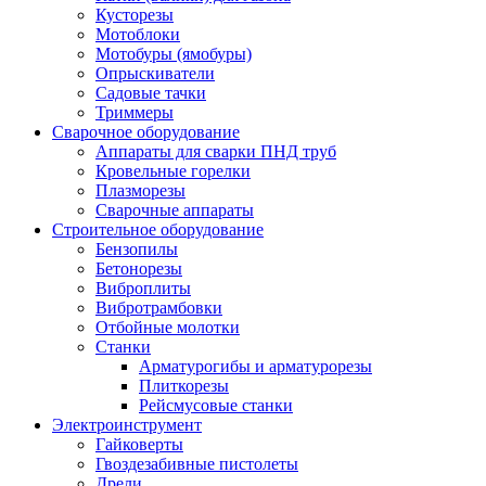
Кусторезы
Мотоблоки
Мотобуры (ямобуры)
Опрыскиватели
Садовые тачки
Триммеры
Сварочное оборудование
Аппараты для сварки ПНД труб
Кровельные горелки
Плазморезы
Сварочные аппараты
Строительное оборудование
Бензопилы
Бетонорезы
Виброплиты
Вибротрамбовки
Отбойные молотки
Станки
Арматурогибы и арматурорезы
Плиткорезы
Рейсмусовые станки
Электроинструмент
Гайковерты
Гвоздезабивные пистолеты
Дрели