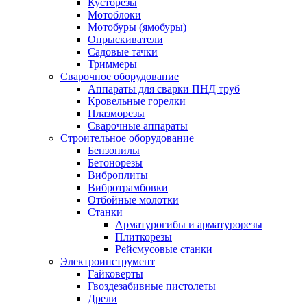
Кусторезы
Мотоблоки
Мотобуры (ямобуры)
Опрыскиватели
Садовые тачки
Триммеры
Сварочное оборудование
Аппараты для сварки ПНД труб
Кровельные горелки
Плазморезы
Сварочные аппараты
Строительное оборудование
Бензопилы
Бетонорезы
Виброплиты
Вибротрамбовки
Отбойные молотки
Станки
Арматурогибы и арматурорезы
Плиткорезы
Рейсмусовые станки
Электроинструмент
Гайковерты
Гвоздезабивные пистолеты
Дрели