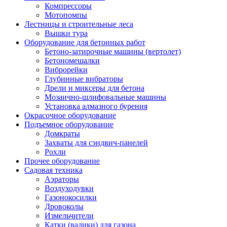
Компрессоры
Мотопомпы
Лестницы и строительные леса
Вышки тура
Оборудование для бетонных работ
Бетоно-затирочные машины (вертолет)
Бетономешалки
Виброрейки
Глубинные вибраторы
Дрели и миксеры для бетона
Мозаично-шлифовальные машины
Установка алмазного бурения
Окрасочное оборудование
Подъемное оборудование
Домкраты
Захваты для сэндвич-панелей
Рохли
Прочее оборудование
Садовая техника
Аэраторы
Воздуходувки
Газонокосилки
Дровоколы
Измельчители
Катки (валики) для газона