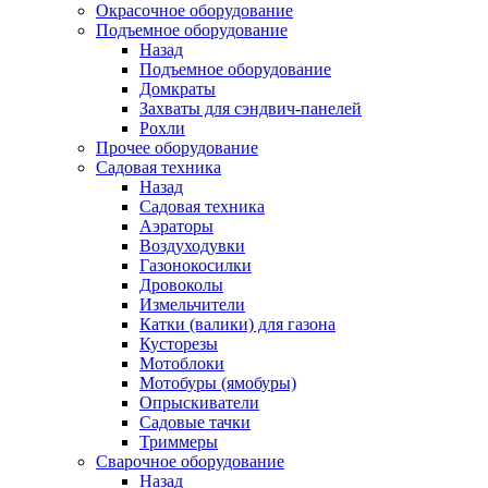
Окрасочное оборудование
Подъемное оборудование
Назад
Подъемное оборудование
Домкраты
Захваты для сэндвич-панелей
Рохли
Прочее оборудование
Садовая техника
Назад
Садовая техника
Аэраторы
Воздуходувки
Газонокосилки
Дровоколы
Измельчители
Катки (валики) для газона
Кусторезы
Мотоблоки
Мотобуры (ямобуры)
Опрыскиватели
Садовые тачки
Триммеры
Сварочное оборудование
Назад