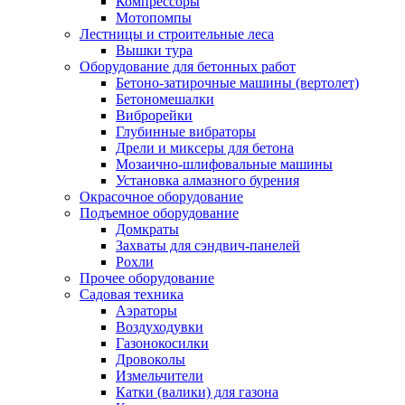
Компрессоры
Мотопомпы
Лестницы и строительные леса
Вышки тура
Оборудование для бетонных работ
Бетоно-затирочные машины (вертолет)
Бетономешалки
Виброрейки
Глубинные вибраторы
Дрели и миксеры для бетона
Мозаично-шлифовальные машины
Установка алмазного бурения
Окрасочное оборудование
Подъемное оборудование
Домкраты
Захваты для сэндвич-панелей
Рохли
Прочее оборудование
Садовая техника
Аэраторы
Воздуходувки
Газонокосилки
Дровоколы
Измельчители
Катки (валики) для газона