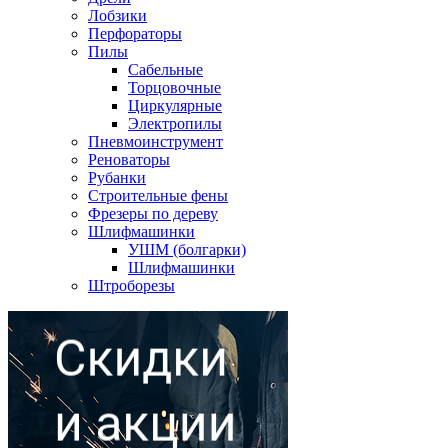
Лобзики
Перфораторы
Пилы
Сабельные
Торцовочные
Циркулярные
Электропилы
Пневмоинструмент
Реноваторы
Рубанки
Строительные фены
Фрезеры по дереву
Шлифмашинки
УШМ (болгарки)
Шлифмашинки
Штроборезы