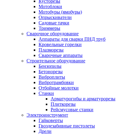
Кусторезы
Мотоблоки
Мотобуры (ямобуры)
Опрыскиватели
Садовые тачки
Триммеры
Сварочное оборудование
Аппараты для сварки ПНД труб
Кровельные горелки
Плазморезы
Сварочные аппараты
Строительное оборудование
Бензопилы
Бетонорезы
Виброплиты
Вибротрамбовки
Отбойные молотки
Станки
Арматурогибы и арматурорезы
Плиткорезы
Рейсмусовые станки
Электроинструмент
Гайковерты
Гвоздезабивные пистолеты
Дрели