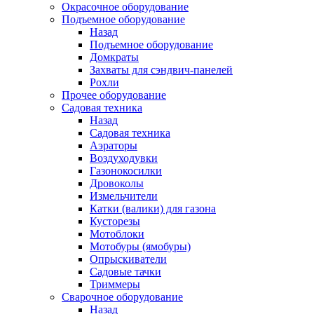
Окрасочное оборудование
Подъемное оборудование
Назад
Подъемное оборудование
Домкраты
Захваты для сэндвич-панелей
Рохли
Прочее оборудование
Садовая техника
Назад
Садовая техника
Аэраторы
Воздуходувки
Газонокосилки
Дровоколы
Измельчители
Катки (валики) для газона
Кусторезы
Мотоблоки
Мотобуры (ямобуры)
Опрыскиватели
Садовые тачки
Триммеры
Сварочное оборудование
Назад