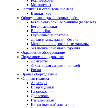
Компрессоры
Мотопомпы
Лестницы и строительные леса
Вышки тура
Оборудование для бетонных работ
Бетоно-затирочные машины (вертолет)
Бетономешалки
Виброрейки
Глубинные вибраторы
Дрели и миксеры для бетона
Мозаично-шлифовальные машины
Установка алмазного бурения
Окрасочное оборудование
Подъемное оборудование
Домкраты
Захваты для сэндвич-панелей
Рохли
Прочее оборудование
Садовая техника
Аэраторы
Воздуходувки
Газонокосилки
Дровоколы
Измельчители
Катки (валики) для газона