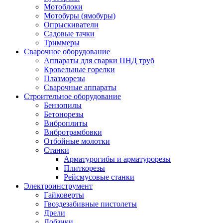
Мотоблоки
Мотобуры (ямобуры)
Опрыскиватели
Садовые тачки
Триммеры
Сварочное оборудование
Аппараты для сварки ПНД труб
Кровельные горелки
Плазморезы
Сварочные аппараты
Строительное оборудование
Бензопилы
Бетонорезы
Виброплиты
Вибротрамбовки
Отбойные молотки
Станки
Арматурогибы и арматурорезы
Плиткорезы
Рейсмусовые станки
Электроинструмент
Гайковерты
Гвоздезабивные пистолеты
Дрели
Лобзики