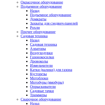
Окрасочное оборудование
Подъемное оборудование
Назад
Подъемное оборудование
Домкраты
Захваты для сэндвич-панелей
Рохли
Прочее оборудование
Садовая техника
Назад
Садовая техника
Аэраторы
Воздуходувки
Газонокосилки
Дровоколы
Измельчители
Катки (валики) для газона
Кусторезы
Мотоблоки
Мотобуры (ямобуры)
Опрыскиватели
Садовые тачки
Триммеры
Сварочное оборудование
Назад