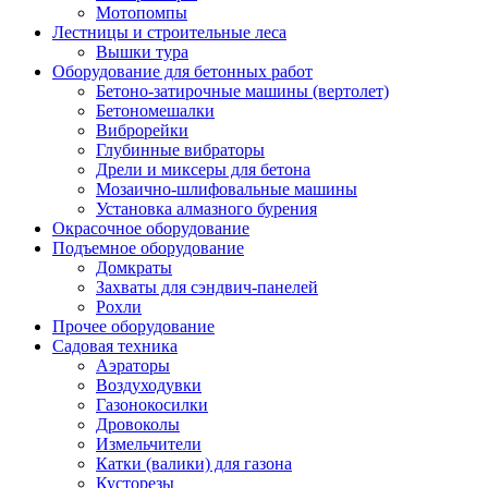
Мотопомпы
Лестницы и строительные леса
Вышки тура
Оборудование для бетонных работ
Бетоно-затирочные машины (вертолет)
Бетономешалки
Виброрейки
Глубинные вибраторы
Дрели и миксеры для бетона
Мозаично-шлифовальные машины
Установка алмазного бурения
Окрасочное оборудование
Подъемное оборудование
Домкраты
Захваты для сэндвич-панелей
Рохли
Прочее оборудование
Садовая техника
Аэраторы
Воздуходувки
Газонокосилки
Дровоколы
Измельчители
Катки (валики) для газона
Кусторезы