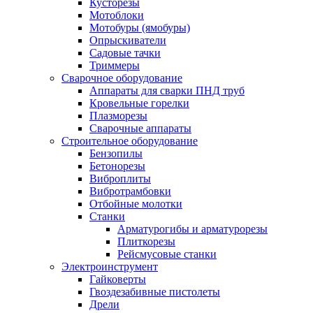
Кусторезы
Мотоблоки
Мотобуры (ямобуры)
Опрыскиватели
Садовые тачки
Триммеры
Сварочное оборудование
Аппараты для сварки ПНД труб
Кровельные горелки
Плазморезы
Сварочные аппараты
Строительное оборудование
Бензопилы
Бетонорезы
Виброплиты
Вибротрамбовки
Отбойные молотки
Станки
Арматурогибы и арматурорезы
Плиткорезы
Рейсмусовые станки
Электроинструмент
Гайковерты
Гвоздезабивные пистолеты
Дрели