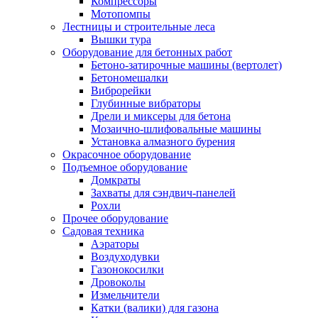
Компрессоры
Мотопомпы
Лестницы и строительные леса
Вышки тура
Оборудование для бетонных работ
Бетоно-затирочные машины (вертолет)
Бетономешалки
Виброрейки
Глубинные вибраторы
Дрели и миксеры для бетона
Мозаично-шлифовальные машины
Установка алмазного бурения
Окрасочное оборудование
Подъемное оборудование
Домкраты
Захваты для сэндвич-панелей
Рохли
Прочее оборудование
Садовая техника
Аэраторы
Воздуходувки
Газонокосилки
Дровоколы
Измельчители
Катки (валики) для газона