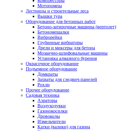
Компрессоры
Мотопомпы
Лестницы и строительные леса
Вышки тура
Оборудование для бетонных работ
Бетоно-затирочные машины (вертолет)
Бетономешалки
Виброрейки
Глубинные вибраторы
Дрели и миксеры для бетона
Мозаично-шлифовальные машины
Установка алмазного бурения
Окрасочное оборудование
Подъемное оборудование
Домкраты
Захваты для сэндвич-панелей
Рохли
Прочее оборудование
Садовая техника
Аэраторы
Воздуходувки
Газонокосилки
Дровоколы
Измельчители
Катки (валики) для газона