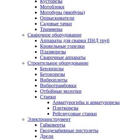
Кусторезы
Мотоблоки
Мотобуры (ямобуры)
Опрыскиватели
Садовые тачки
Триммеры
Сварочное оборудование
Аппараты для сварки ПНД труб
Кровельные горелки
Плазморезы
Сварочные аппараты
Строительное оборудование
Бензопилы
Бетонорезы
Виброплиты
Вибротрамбовки
Отбойные молотки
Станки
Арматурогибы и арматурорезы
Плиткорезы
Рейсмусовые станки
Электроинструмент
Гайковерты
Гвоздезабивные пистолеты
Дрели