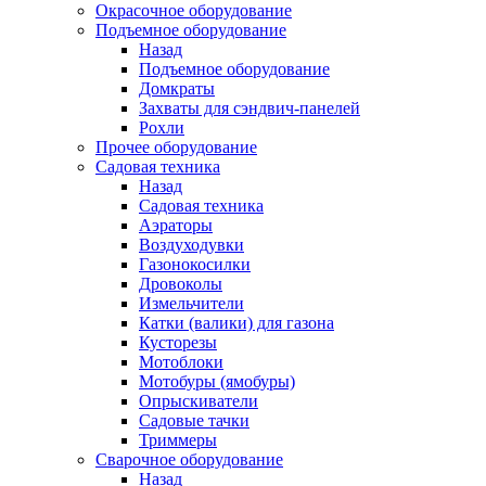
Окрасочное оборудование
Подъемное оборудование
Назад
Подъемное оборудование
Домкраты
Захваты для сэндвич-панелей
Рохли
Прочее оборудование
Садовая техника
Назад
Садовая техника
Аэраторы
Воздуходувки
Газонокосилки
Дровоколы
Измельчители
Катки (валики) для газона
Кусторезы
Мотоблоки
Мотобуры (ямобуры)
Опрыскиватели
Садовые тачки
Триммеры
Сварочное оборудование
Назад