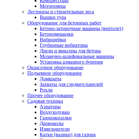
Компрессоры
Мотопомпы
Лестницы и строительные леса
Вышки тура
Оборудование для бетонных работ
Бетоно-затирочные машины (вертолет)
Бетономешалки
Виброрейки
Глубинные вибраторы
Дрели и миксеры для бетона
Мозаично-шлифовальные машины
Установка алмазного бурения
Окрасочное оборудование
Подъемное оборудование
Домкраты
Захваты для сэндвич-панелей
Рохли
Прочее оборудование
Садовая техника
Аэраторы
Воздуходувки
Газонокосилки
Дровоколы
Измельчители
Катки (валики) для газона