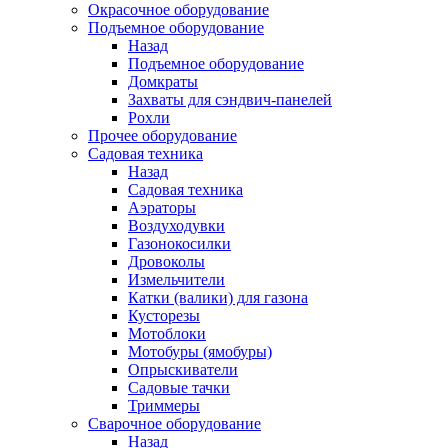
Окрасочное оборудование
Подъемное оборудование
Назад
Подъемное оборудование
Домкраты
Захваты для сэндвич-панелей
Рохли
Прочее оборудование
Садовая техника
Назад
Садовая техника
Аэраторы
Воздуходувки
Газонокосилки
Дровоколы
Измельчители
Катки (валики) для газона
Кусторезы
Мотоблоки
Мотобуры (ямобуры)
Опрыскиватели
Садовые тачки
Триммеры
Сварочное оборудование
Назад