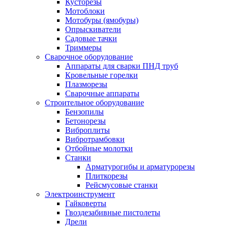
Кусторезы
Мотоблоки
Мотобуры (ямобуры)
Опрыскиватели
Садовые тачки
Триммеры
Сварочное оборудование
Аппараты для сварки ПНД труб
Кровельные горелки
Плазморезы
Сварочные аппараты
Строительное оборудование
Бензопилы
Бетонорезы
Виброплиты
Вибротрамбовки
Отбойные молотки
Станки
Арматурогибы и арматурорезы
Плиткорезы
Рейсмусовые станки
Электроинструмент
Гайковерты
Гвоздезабивные пистолеты
Дрели