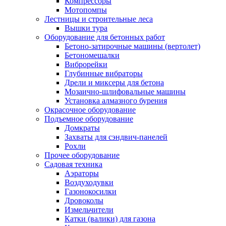
Компрессоры
Мотопомпы
Лестницы и строительные леса
Вышки тура
Оборудование для бетонных работ
Бетоно-затирочные машины (вертолет)
Бетономешалки
Виброрейки
Глубинные вибраторы
Дрели и миксеры для бетона
Мозаично-шлифовальные машины
Установка алмазного бурения
Окрасочное оборудование
Подъемное оборудование
Домкраты
Захваты для сэндвич-панелей
Рохли
Прочее оборудование
Садовая техника
Аэраторы
Воздуходувки
Газонокосилки
Дровоколы
Измельчители
Катки (валики) для газона