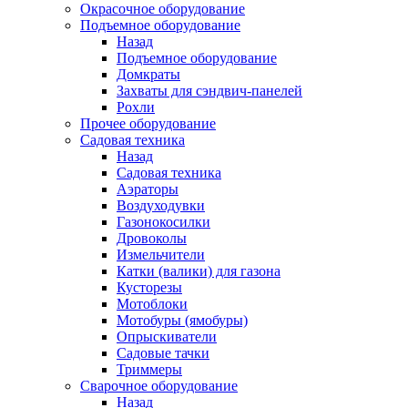
Окрасочное оборудование
Подъемное оборудование
Назад
Подъемное оборудование
Домкраты
Захваты для сэндвич-панелей
Рохли
Прочее оборудование
Садовая техника
Назад
Садовая техника
Аэраторы
Воздуходувки
Газонокосилки
Дровоколы
Измельчители
Катки (валики) для газона
Кусторезы
Мотоблоки
Мотобуры (ямобуры)
Опрыскиватели
Садовые тачки
Триммеры
Сварочное оборудование
Назад