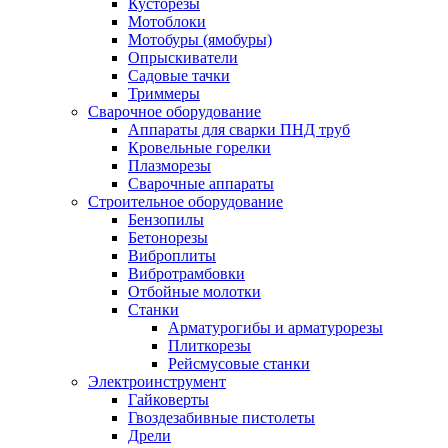
Кусторезы
Мотоблоки
Мотобуры (ямобуры)
Опрыскиватели
Садовые тачки
Триммеры
Сварочное оборудование
Аппараты для сварки ПНД труб
Кровельные горелки
Плазморезы
Сварочные аппараты
Строительное оборудование
Бензопилы
Бетонорезы
Виброплиты
Вибротрамбовки
Отбойные молотки
Станки
Арматурогибы и арматурорезы
Плиткорезы
Рейсмусовые станки
Электроинструмент
Гайковерты
Гвоздезабивные пистолеты
Дрели