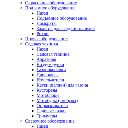
Окрасочное оборудование
Подъемное оборудование
Назад
Подъемное оборудование
Домкраты
Захваты для сэндвич-панелей
Рохли
Прочее оборудование
Садовая техника
Назад
Садовая техника
Аэраторы
Воздуходувки
Газонокосилки
Дровоколы
Измельчители
Катки (валики) для газона
Кусторезы
Мотоблоки
Мотобуры (ямобуры)
Опрыскиватели
Садовые тачки
Триммеры
Сварочное оборудование
Назад