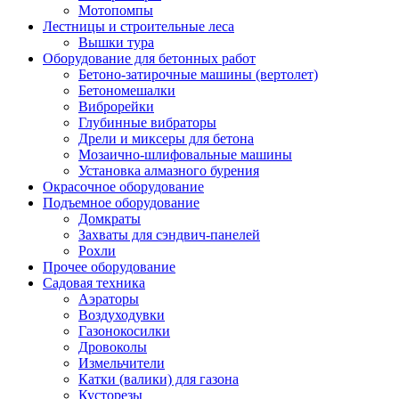
Мотопомпы
Лестницы и строительные леса
Вышки тура
Оборудование для бетонных работ
Бетоно-затирочные машины (вертолет)
Бетономешалки
Виброрейки
Глубинные вибраторы
Дрели и миксеры для бетона
Мозаично-шлифовальные машины
Установка алмазного бурения
Окрасочное оборудование
Подъемное оборудование
Домкраты
Захваты для сэндвич-панелей
Рохли
Прочее оборудование
Садовая техника
Аэраторы
Воздуходувки
Газонокосилки
Дровоколы
Измельчители
Катки (валики) для газона
Кусторезы