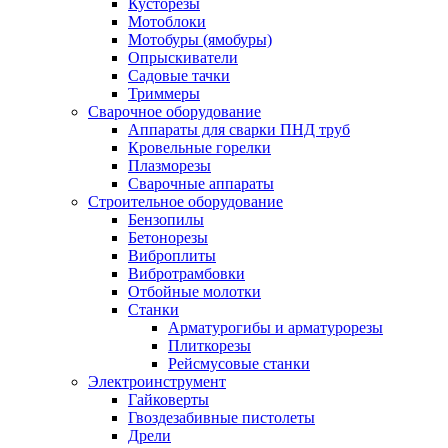
Кусторезы
Мотоблоки
Мотобуры (ямобуры)
Опрыскиватели
Садовые тачки
Триммеры
Сварочное оборудование
Аппараты для сварки ПНД труб
Кровельные горелки
Плазморезы
Сварочные аппараты
Строительное оборудование
Бензопилы
Бетонорезы
Виброплиты
Вибротрамбовки
Отбойные молотки
Станки
Арматурогибы и арматурорезы
Плиткорезы
Рейсмусовые станки
Электроинструмент
Гайковерты
Гвоздезабивные пистолеты
Дрели