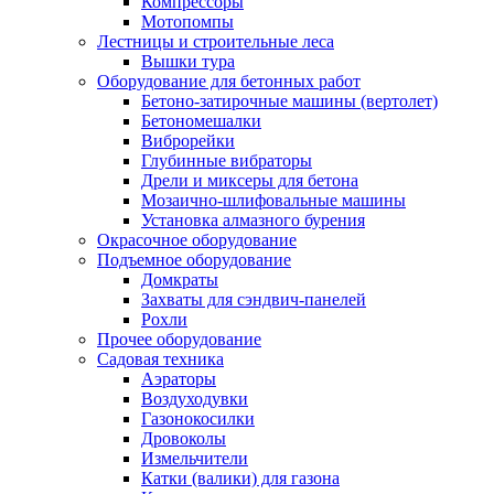
Компрессоры
Мотопомпы
Лестницы и строительные леса
Вышки тура
Оборудование для бетонных работ
Бетоно-затирочные машины (вертолет)
Бетономешалки
Виброрейки
Глубинные вибраторы
Дрели и миксеры для бетона
Мозаично-шлифовальные машины
Установка алмазного бурения
Окрасочное оборудование
Подъемное оборудование
Домкраты
Захваты для сэндвич-панелей
Рохли
Прочее оборудование
Садовая техника
Аэраторы
Воздуходувки
Газонокосилки
Дровоколы
Измельчители
Катки (валики) для газона