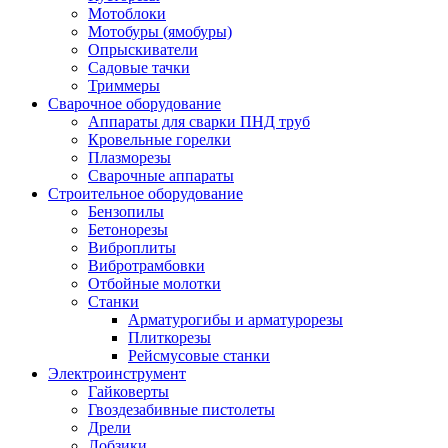
Мотоблоки
Мотобуры (ямобуры)
Опрыскиватели
Садовые тачки
Триммеры
Сварочное оборудование
Аппараты для сварки ПНД труб
Кровельные горелки
Плазморезы
Сварочные аппараты
Строительное оборудование
Бензопилы
Бетонорезы
Виброплиты
Вибротрамбовки
Отбойные молотки
Станки
Арматурогибы и арматурорезы
Плиткорезы
Рейсмусовые станки
Электроинструмент
Гайковерты
Гвоздезабивные пистолеты
Дрели
Лобзики