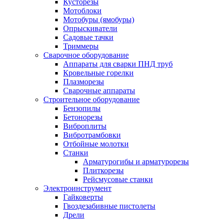
Кусторезы
Мотоблоки
Мотобуры (ямобуры)
Опрыскиватели
Садовые тачки
Триммеры
Сварочное оборудование
Аппараты для сварки ПНД труб
Кровельные горелки
Плазморезы
Сварочные аппараты
Строительное оборудование
Бензопилы
Бетонорезы
Виброплиты
Вибротрамбовки
Отбойные молотки
Станки
Арматурогибы и арматурорезы
Плиткорезы
Рейсмусовые станки
Электроинструмент
Гайковерты
Гвоздезабивные пистолеты
Дрели