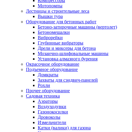
Компрессоры
Мотопомпы
Лестницы и строительные леса
Вышки тура
Оборудование для бетонных работ
Бетоно-затирочные машины (вертолет)
Бетономешалки
Виброрейки
Глубинные вибраторы
Дрели и миксеры для бетона
Мозаично-шлифовальные машины
Установка алмазного бурения
Окрасочное оборудование
Подъемное оборудование
Домкраты
Захваты для сэндвич-панелей
Рохли
Прочее оборудование
Садовая техника
Аэраторы
Воздуходувки
Газонокосилки
Дровоколы
Измельчители
Катки (валики) для газона