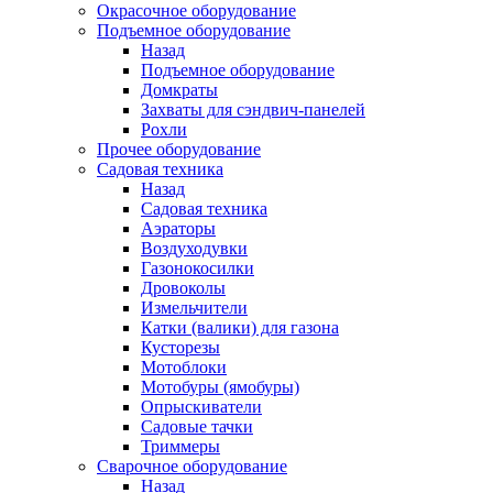
Окрасочное оборудование
Подъемное оборудование
Назад
Подъемное оборудование
Домкраты
Захваты для сэндвич-панелей
Рохли
Прочее оборудование
Садовая техника
Назад
Садовая техника
Аэраторы
Воздуходувки
Газонокосилки
Дровоколы
Измельчители
Катки (валики) для газона
Кусторезы
Мотоблоки
Мотобуры (ямобуры)
Опрыскиватели
Садовые тачки
Триммеры
Сварочное оборудование
Назад