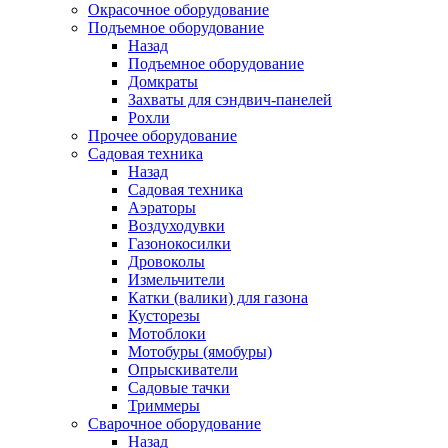
Окрасочное оборудование
Подъемное оборудование
Назад
Подъемное оборудование
Домкраты
Захваты для сэндвич-панелей
Рохли
Прочее оборудование
Садовая техника
Назад
Садовая техника
Аэраторы
Воздуходувки
Газонокосилки
Дровоколы
Измельчители
Катки (валики) для газона
Кусторезы
Мотоблоки
Мотобуры (ямобуры)
Опрыскиватели
Садовые тачки
Триммеры
Сварочное оборудование
Назад