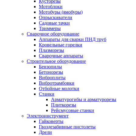
Кусторезы
Мотоблоки
Мотобуры (ямобуры)
Опрыскиватели
Садовые тачки
Триммеры
Сварочное оборудование
Аппараты для сварки ПНД труб
Кровельные горелки
Плазморезы
Сварочные аппараты
Строительное оборудование
Бензопилы
Бетонорезы
Виброплиты
Вибротрамбовки
Отбойные молотки
Станки
Арматурогибы и арматурорезы
Плиткорезы
Рейсмусовые станки
Электроинструмент
Гайковерты
Гвоздезабивные пистолеты
Дрели