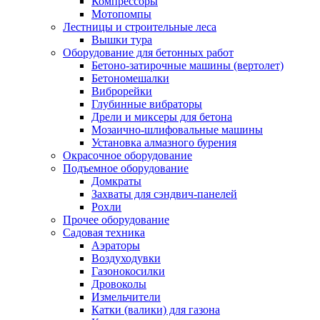
Компрессоры
Мотопомпы
Лестницы и строительные леса
Вышки тура
Оборудование для бетонных работ
Бетоно-затирочные машины (вертолет)
Бетономешалки
Виброрейки
Глубинные вибраторы
Дрели и миксеры для бетона
Мозаично-шлифовальные машины
Установка алмазного бурения
Окрасочное оборудование
Подъемное оборудование
Домкраты
Захваты для сэндвич-панелей
Рохли
Прочее оборудование
Садовая техника
Аэраторы
Воздуходувки
Газонокосилки
Дровоколы
Измельчители
Катки (валики) для газона