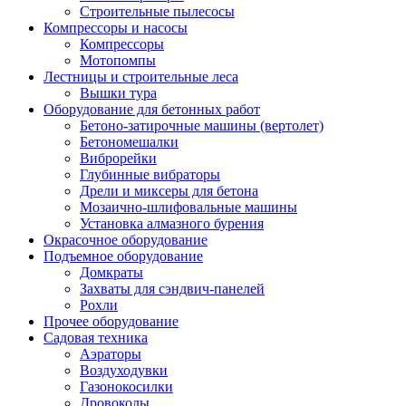
Строительные пылесосы
Компрессоры и насосы
Компрессоры
Мотопомпы
Лестницы и строительные леса
Вышки тура
Оборудование для бетонных работ
Бетоно-затирочные машины (вертолет)
Бетономешалки
Виброрейки
Глубинные вибраторы
Дрели и миксеры для бетона
Мозаично-шлифовальные машины
Установка алмазного бурения
Окрасочное оборудование
Подъемное оборудование
Домкраты
Захваты для сэндвич-панелей
Рохли
Прочее оборудование
Садовая техника
Аэраторы
Воздуходувки
Газонокосилки
Дровоколы