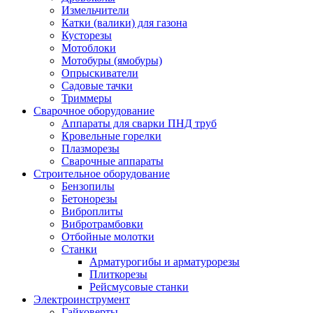
Измельчители
Катки (валики) для газона
Кусторезы
Мотоблоки
Мотобуры (ямобуры)
Опрыскиватели
Садовые тачки
Триммеры
Сварочное оборудование
Аппараты для сварки ПНД труб
Кровельные горелки
Плазморезы
Сварочные аппараты
Строительное оборудование
Бензопилы
Бетонорезы
Виброплиты
Вибротрамбовки
Отбойные молотки
Станки
Арматурогибы и арматурорезы
Плиткорезы
Рейсмусовые станки
Электроинструмент
Гайковерты