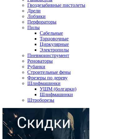
Гвоздезабивные пистолеты
Дрели
Лобзики
Перфораторы
Пилы
Сабельные
Торцовочные
Циркулярные
Электропилы
Пневмоинструмент
Реноваторы
Рубанки
Строительные фены
Фрезеры по дереву
Шлифмашинки
УШМ (болгарки)
Шлифмашинки
Штроборезы