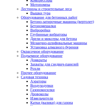
Компрессоры
Мотопомпы
Лестницы и строительные леса
Вышки тура
Оборудование для бетонных работ
Бетоно-затирочные машины (вертолет)
Бетономешалки
Виброрейки
Глубинные вибраторы
Дрели и миксеры для бетона
Мозаично-шлифовальные машины
Установка алмазного бурения
Окрасочное оборудование
Подъемное оборудование
Домкраты
Захваты для сэндвич-панелей
Рохли
Прочее оборудование
Садовая техника
Аэраторы
Воздуходувки
Газонокосилки
Дровоколы
Измельчители
Катки (валики) для газона