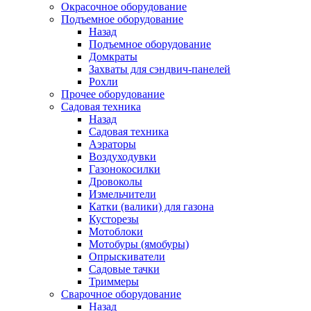
Окрасочное оборудование
Подъемное оборудование
Назад
Подъемное оборудование
Домкраты
Захваты для сэндвич-панелей
Рохли
Прочее оборудование
Садовая техника
Назад
Садовая техника
Аэраторы
Воздуходувки
Газонокосилки
Дровоколы
Измельчители
Катки (валики) для газона
Кусторезы
Мотоблоки
Мотобуры (ямобуры)
Опрыскиватели
Садовые тачки
Триммеры
Сварочное оборудование
Назад