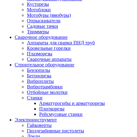
Кусторезы
Мотоблоки
Мотобуры (ямобуры)
Опрыскиватели
Садовые тачки
Триммеры
Сварочное оборудование
Аппараты для сварки ПНД труб
Кровельные горелки
Плазморезы
Сварочные аппараты
Строительное оборудование
Бензопилы
Бетонорезы
Виброплиты
Вибротрамбовки
Отбойные молотки
Станки
Арматурогибы и арматурорезы
Плиткорезы
Рейсмусовые станки
Электроинструмент
Гайковерты
Гвоздезабивные пистолеты
Дрели