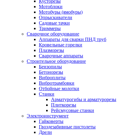
Кусторезы
Мотоблоки
Мотобуры (ямобуры)
Опрыскиватели
Садовые тачки
Триммеры
Сварочное оборудование
Аппараты для сварки ПНД труб
Кровельные горелки
Плазморезы
Сварочные аппараты
Строительное оборудование
Бензопилы
Бетонорезы
Виброплиты
Вибротрамбовки
Отбойные молотки
Станки
Арматурогибы и арматурорезы
Плиткорезы
Рейсмусовые станки
Электроинструмент
Гайковерты
Гвоздезабивные пистолеты
Дрели