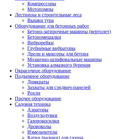
Компрессоры
Мотопомпы
Лестницы и строительные леса
Вышки тура
Оборудование для бетонных работ
Бетоно-затирочные машины (вертолет)
Бетономешалки
Виброрейки
Глубинные вибраторы
Дрели и миксеры для бетона
Мозаично-шлифовальные машины
Установка алмазного бурения
Окрасочное оборудование
Подъемное оборудование
Домкраты
Захваты для сэндвич-панелей
Рохли
Прочее оборудование
Садовая техника
Аэраторы
Воздуходувки
Газонокосилки
Дровоколы
Измельчители
Катки (валики) для газона