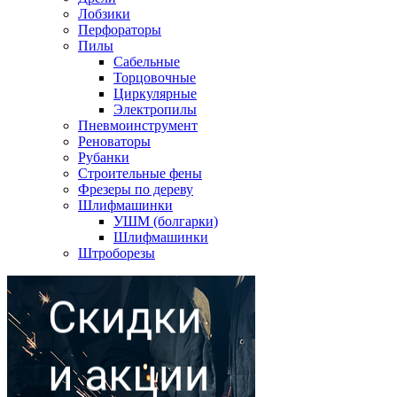
Лобзики
Перфораторы
Пилы
Сабельные
Торцовочные
Циркулярные
Электропилы
Пневмоинструмент
Реноваторы
Рубанки
Строительные фены
Фрезеры по дереву
Шлифмашинки
УШМ (болгарки)
Шлифмашинки
Штроборезы