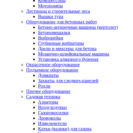
Компрессоры
Мотопомпы
Лестницы и строительные леса
Вышки тура
Оборудование для бетонных работ
Бетоно-затирочные машины (вертолет)
Бетономешалки
Виброрейки
Глубинные вибраторы
Дрели и миксеры для бетона
Мозаично-шлифовальные машины
Установка алмазного бурения
Окрасочное оборудование
Подъемное оборудование
Домкраты
Захваты для сэндвич-панелей
Рохли
Прочее оборудование
Садовая техника
Аэраторы
Воздуходувки
Газонокосилки
Дровоколы
Измельчители
Катки (валики) для газона