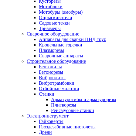
Кусторезы
Мотоблоки
Мотобуры (ямобуры)
Опрыскиватели
Садовые тачки
Триммеры
Сварочное оборудование
Аппараты для сварки ПНД труб
Кровельные горелки
Плазморезы
Сварочные аппараты
Строительное оборудование
Бензопилы
Бетонорезы
Виброплиты
Вибротрамбовки
Отбойные молотки
Станки
Арматурогибы и арматурорезы
Плиткорезы
Рейсмусовые станки
Электроинструмент
Гайковерты
Гвоздезабивные пистолеты
Дрели