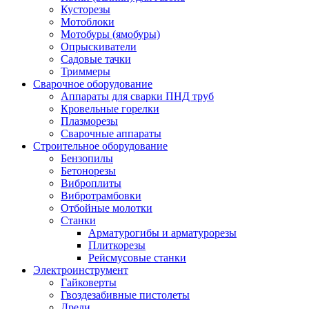
Кусторезы
Мотоблоки
Мотобуры (ямобуры)
Опрыскиватели
Садовые тачки
Триммеры
Сварочное оборудование
Аппараты для сварки ПНД труб
Кровельные горелки
Плазморезы
Сварочные аппараты
Строительное оборудование
Бензопилы
Бетонорезы
Виброплиты
Вибротрамбовки
Отбойные молотки
Станки
Арматурогибы и арматурорезы
Плиткорезы
Рейсмусовые станки
Электроинструмент
Гайковерты
Гвоздезабивные пистолеты
Дрели