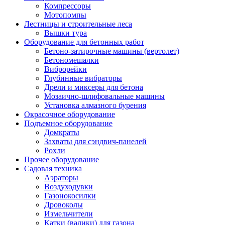
Компрессоры
Мотопомпы
Лестницы и строительные леса
Вышки тура
Оборудование для бетонных работ
Бетоно-затирочные машины (вертолет)
Бетономешалки
Виброрейки
Глубинные вибраторы
Дрели и миксеры для бетона
Мозаично-шлифовальные машины
Установка алмазного бурения
Окрасочное оборудование
Подъемное оборудование
Домкраты
Захваты для сэндвич-панелей
Рохли
Прочее оборудование
Садовая техника
Аэраторы
Воздуходувки
Газонокосилки
Дровоколы
Измельчители
Катки (валики) для газона