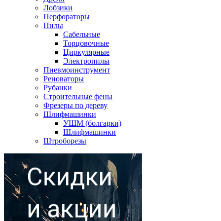
Лобзики
Перфораторы
Пилы
Сабельные
Торцовочные
Циркулярные
Электропилы
Пневмоинструмент
Реноваторы
Рубанки
Строительные фены
Фрезеры по дереву
Шлифмашинки
УШМ (болгарки)
Шлифмашинки
Штроборезы