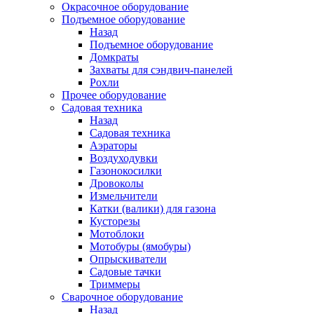
Окрасочное оборудование
Подъемное оборудование
Назад
Подъемное оборудование
Домкраты
Захваты для сэндвич-панелей
Рохли
Прочее оборудование
Садовая техника
Назад
Садовая техника
Аэраторы
Воздуходувки
Газонокосилки
Дровоколы
Измельчители
Катки (валики) для газона
Кусторезы
Мотоблоки
Мотобуры (ямобуры)
Опрыскиватели
Садовые тачки
Триммеры
Сварочное оборудование
Назад