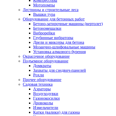
Компрессоры
Мотопомпы
Лестницы и строительные леса
Вышки тура
Оборудование для бетонных работ
Бетоно-затирочные машины (вертолет)
Бетономешалки
Виброрейки
Глубинные вибраторы
Дрели и миксеры для бетона
Мозаично-шлифовальные машины
Установка алмазного бурения
Окрасочное оборудование
Подъемное оборудование
Домкраты
Захваты для сэндвич-панелей
Рохли
Прочее оборудование
Садовая техника
Аэраторы
Воздуходувки
Газонокосилки
Дровоколы
Измельчители
Катки (валики) для газона