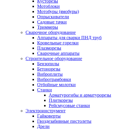
Кусторезы
Мотоблоки
Мотобуры (ямобуры)
Опрыскиватели
Садовые тачки
Триммеры
Сварочное оборудование
Аппараты для сварки ПНД труб
Кровельные горелки
Плазморезы
Сварочные аппараты
Строительное оборудование
Бензопилы
Бетонорезы
Виброплиты
Вибротрамбовки
Отбойные молотки
Станки
Арматурогибы и арматурорезы
Плиткорезы
Рейсмусовые станки
Электроинструмент
Гайковерты
Гвоздезабивные пистолеты
Дрели