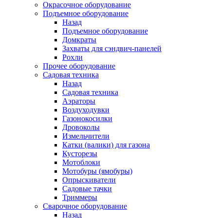
Окрасочное оборудование
Подъемное оборудование
Назад
Подъемное оборудование
Домкраты
Захваты для сэндвич-панелей
Рохли
Прочее оборудование
Садовая техника
Назад
Садовая техника
Аэраторы
Воздуходувки
Газонокосилки
Дровоколы
Измельчители
Катки (валики) для газона
Кусторезы
Мотоблоки
Мотобуры (ямобуры)
Опрыскиватели
Садовые тачки
Триммеры
Сварочное оборудование
Назад