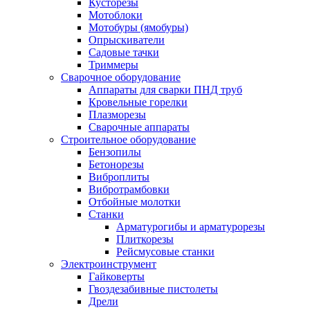
Кусторезы
Мотоблоки
Мотобуры (ямобуры)
Опрыскиватели
Садовые тачки
Триммеры
Сварочное оборудование
Аппараты для сварки ПНД труб
Кровельные горелки
Плазморезы
Сварочные аппараты
Строительное оборудование
Бензопилы
Бетонорезы
Виброплиты
Вибротрамбовки
Отбойные молотки
Станки
Арматурогибы и арматурорезы
Плиткорезы
Рейсмусовые станки
Электроинструмент
Гайковерты
Гвоздезабивные пистолеты
Дрели