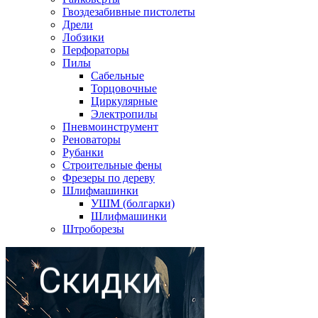
Гвоздезабивные пистолеты
Дрели
Лобзики
Перфораторы
Пилы
Сабельные
Торцовочные
Циркулярные
Электропилы
Пневмоинструмент
Реноваторы
Рубанки
Строительные фены
Фрезеры по дереву
Шлифмашинки
УШМ (болгарки)
Шлифмашинки
Штроборезы