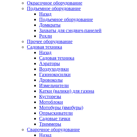
Окрасочное оборудование
Подъемное оборудование
Назад
Подъемное оборудование
Домкраты
Захваты для сэндвич-панелей
Рохли
Прочее оборудование
Садовая техника
Назад
Садовая техника
Аэраторы
Воздуходувки
Газонокосилки
Дровоколы
Измельчители
Катки (валики) для газона
Кусторезы
Мотоблоки
Мотобуры (ямобуры)
Опрыскиватели
Садовые тачки
Триммеры
Сварочное оборудование
Назад