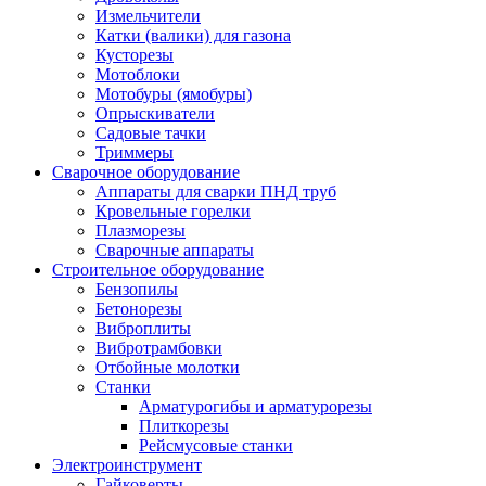
Измельчители
Катки (валики) для газона
Кусторезы
Мотоблоки
Мотобуры (ямобуры)
Опрыскиватели
Садовые тачки
Триммеры
Сварочное оборудование
Аппараты для сварки ПНД труб
Кровельные горелки
Плазморезы
Сварочные аппараты
Строительное оборудование
Бензопилы
Бетонорезы
Виброплиты
Вибротрамбовки
Отбойные молотки
Станки
Арматурогибы и арматурорезы
Плиткорезы
Рейсмусовые станки
Электроинструмент
Гайковерты