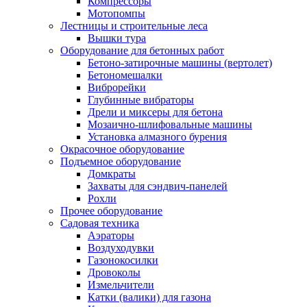
Компрессоры
Мотопомпы
Лестницы и строительные леса
Вышки тура
Оборудование для бетонных работ
Бетоно-затирочные машины (вертолет)
Бетономешалки
Виброрейки
Глубинные вибраторы
Дрели и миксеры для бетона
Мозаично-шлифовальные машины
Установка алмазного бурения
Окрасочное оборудование
Подъемное оборудование
Домкраты
Захваты для сэндвич-панелей
Рохли
Прочее оборудование
Садовая техника
Аэраторы
Воздуходувки
Газонокосилки
Дровоколы
Измельчители
Катки (валики) для газона