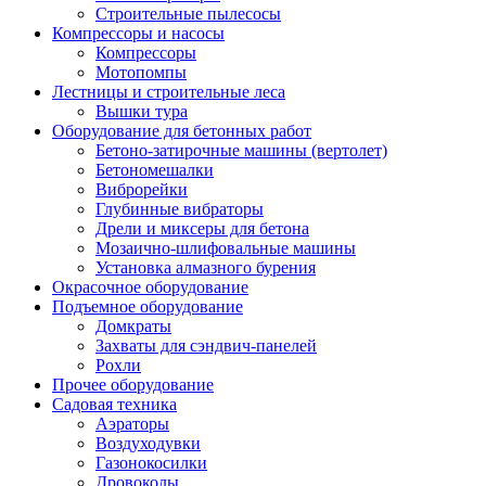
Строительные пылесосы
Компрессоры и насосы
Компрессоры
Мотопомпы
Лестницы и строительные леса
Вышки тура
Оборудование для бетонных работ
Бетоно-затирочные машины (вертолет)
Бетономешалки
Виброрейки
Глубинные вибраторы
Дрели и миксеры для бетона
Мозаично-шлифовальные машины
Установка алмазного бурения
Окрасочное оборудование
Подъемное оборудование
Домкраты
Захваты для сэндвич-панелей
Рохли
Прочее оборудование
Садовая техника
Аэраторы
Воздуходувки
Газонокосилки
Дровоколы