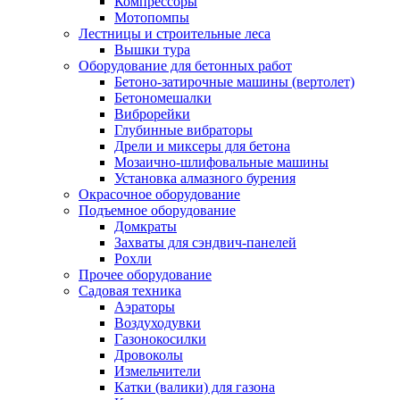
Компрессоры
Мотопомпы
Лестницы и строительные леса
Вышки тура
Оборудование для бетонных работ
Бетоно-затирочные машины (вертолет)
Бетономешалки
Виброрейки
Глубинные вибраторы
Дрели и миксеры для бетона
Мозаично-шлифовальные машины
Установка алмазного бурения
Окрасочное оборудование
Подъемное оборудование
Домкраты
Захваты для сэндвич-панелей
Рохли
Прочее оборудование
Садовая техника
Аэраторы
Воздуходувки
Газонокосилки
Дровоколы
Измельчители
Катки (валики) для газона