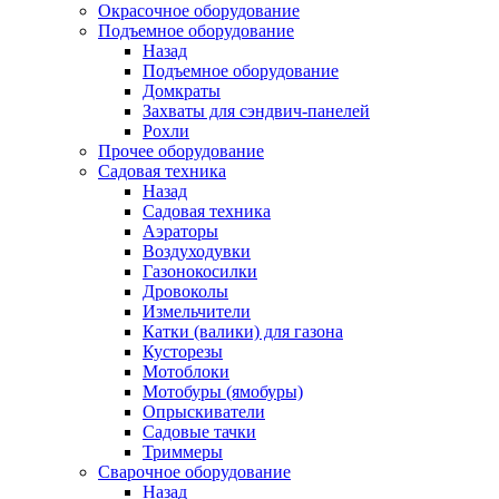
Окрасочное оборудование
Подъемное оборудование
Назад
Подъемное оборудование
Домкраты
Захваты для сэндвич-панелей
Рохли
Прочее оборудование
Садовая техника
Назад
Садовая техника
Аэраторы
Воздуходувки
Газонокосилки
Дровоколы
Измельчители
Катки (валики) для газона
Кусторезы
Мотоблоки
Мотобуры (ямобуры)
Опрыскиватели
Садовые тачки
Триммеры
Сварочное оборудование
Назад