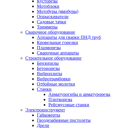
Кусторезы
Мотоблоки
Мотобуры (ямобуры)
Опрыскиватели
Садовые тачки
Триммеры
Сварочное оборудование
Аппараты для сварки ПНД труб
Кровельные горелки
Плазморезы
Сварочные аппараты
Строительное оборудование
Бензопилы
Бетонорезы
Виброплиты
Вибротрамбовки
Отбойные молотки
Станки
Арматурогибы и арматурорезы
Плиткорезы
Рейсмусовые станки
Электроинструмент
Гайковерты
Гвоздезабивные пистолеты
Дрели