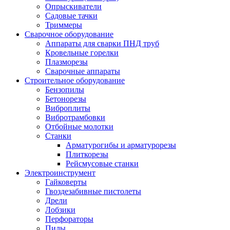
Опрыскиватели
Садовые тачки
Триммеры
Сварочное оборудование
Аппараты для сварки ПНД труб
Кровельные горелки
Плазморезы
Сварочные аппараты
Строительное оборудование
Бензопилы
Бетонорезы
Виброплиты
Вибротрамбовки
Отбойные молотки
Станки
Арматурогибы и арматурорезы
Плиткорезы
Рейсмусовые станки
Электроинструмент
Гайковерты
Гвоздезабивные пистолеты
Дрели
Лобзики
Перфораторы
Пилы