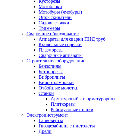
Кусторезы
Мотоблоки
Мотобуры (ямобуры)
Опрыскиватели
Садовые тачки
Триммеры
Сварочное оборудование
Аппараты для сварки ПНД труб
Кровельные горелки
Плазморезы
Сварочные аппараты
Строительное оборудование
Бензопилы
Бетонорезы
Виброплиты
Вибротрамбовки
Отбойные молотки
Станки
Арматурогибы и арматурорезы
Плиткорезы
Рейсмусовые станки
Электроинструмент
Гайковерты
Гвоздезабивные пистолеты
Дрели