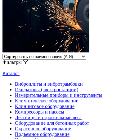
Фильтры
Каталог
Виброплиты и вибротрамбовки
Генераторы (электростанции)
Измерительные приборы и инструменты
Климатическое оборудование
Клининговое оборудование
Компрессоры и насосы
Лестницы и строительные леса
Оборудование для бетонных работ
Окрасочное оборудование
Подъемное оборудование