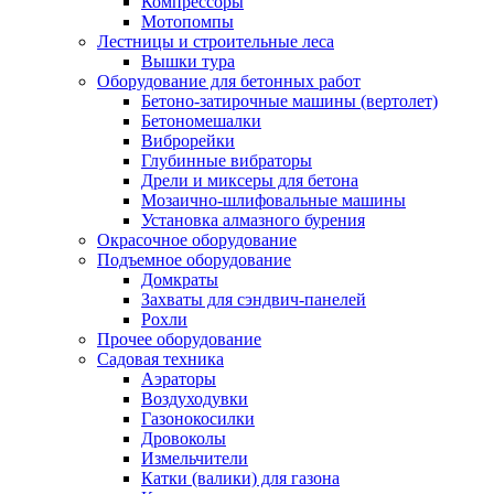
Компрессоры
Мотопомпы
Лестницы и строительные леса
Вышки тура
Оборудование для бетонных работ
Бетоно-затирочные машины (вертолет)
Бетономешалки
Виброрейки
Глубинные вибраторы
Дрели и миксеры для бетона
Мозаично-шлифовальные машины
Установка алмазного бурения
Окрасочное оборудование
Подъемное оборудование
Домкраты
Захваты для сэндвич-панелей
Рохли
Прочее оборудование
Садовая техника
Аэраторы
Воздуходувки
Газонокосилки
Дровоколы
Измельчители
Катки (валики) для газона