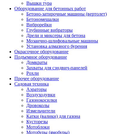
Вышки тура
Оборудование для бетонных работ
Бетоно-затирочные машины (вертолет)
Бетономешалки
Виброрейки
Глубинные вибраторы
Дрели и миксеры для бетона
Мозаично-шлифовальные машины
Установка алмазного бурения
Окрасочное оборудование
Подъемное оборудование
Домкраты
Захваты для сэндвич-панелей
Рохли
Прочее оборудование
Садовая техника
Аэраторы
Воздуходувки
Газонокосилки
Дровоколы
Измельчители
Катки (валики) для газона
Кусторезы
Мотоблоки
Мотобуры (ямобуры)