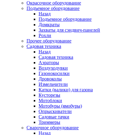
Окрасочное оборудование
Подъемное оборудование
Назад
Подъемное оборудование
Домкраты
Захваты для сэндвич-панелей
Рохли
Прочее оборудование
Садовая техника
Назад
Садовая техника
Аэраторы
Воздуходувки
Газонокосилки
Дровоколы
Измельчители
Катки (валики) для газона
Кусторезы
Мотоблоки
Мотобуры (ямобуры)
Опрыскиватели
Садовые тачки
Триммеры
Сварочное оборудование
Назад