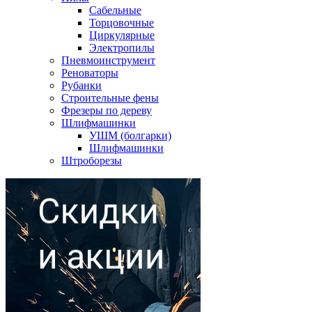
Сабельные
Торцовочные
Циркулярные
Электропилы
Пневмоинструмент
Реноваторы
Рубанки
Строительные фены
Фрезеры по дереву
Шлифмашинки
УШМ (болгарки)
Шлифмашинки
Штроборезы