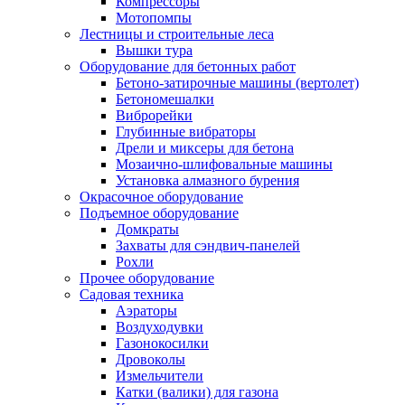
Компрессоры
Мотопомпы
Лестницы и строительные леса
Вышки тура
Оборудование для бетонных работ
Бетоно-затирочные машины (вертолет)
Бетономешалки
Виброрейки
Глубинные вибраторы
Дрели и миксеры для бетона
Мозаично-шлифовальные машины
Установка алмазного бурения
Окрасочное оборудование
Подъемное оборудование
Домкраты
Захваты для сэндвич-панелей
Рохли
Прочее оборудование
Садовая техника
Аэраторы
Воздуходувки
Газонокосилки
Дровоколы
Измельчители
Катки (валики) для газона