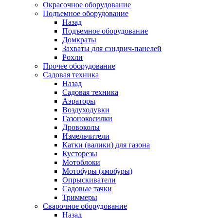
Окрасочное оборудование
Подъемное оборудование
Назад
Подъемное оборудование
Домкраты
Захваты для сэндвич-панелей
Рохли
Прочее оборудование
Садовая техника
Назад
Садовая техника
Аэраторы
Воздуходувки
Газонокосилки
Дровоколы
Измельчители
Катки (валики) для газона
Кусторезы
Мотоблоки
Мотобуры (ямобуры)
Опрыскиватели
Садовые тачки
Триммеры
Сварочное оборудование
Назад