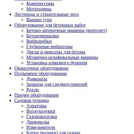
Компрессоры
Мотопомпы
Лестницы и строительные леса
Вышки тура
Оборудование для бетонных работ
Бетоно-затирочные машины (вертолет)
Бетономешалки
Виброрейки
Глубинные вибраторы
Дрели и миксеры для бетона
Мозаично-шлифовальные машины
Установка алмазного бурения
Окрасочное оборудование
Подъемное оборудование
Домкраты
Захваты для сэндвич-панелей
Рохли
Прочее оборудование
Садовая техника
Аэраторы
Воздуходувки
Газонокосилки
Дровоколы
Измельчители
Катки (валики) для газона