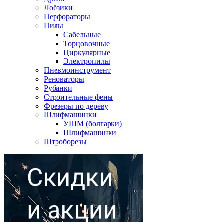
Лобзики
Перфораторы
Пилы
Сабельные
Торцовочные
Циркулярные
Электропилы
Пневмоинструмент
Реноваторы
Рубанки
Строительные фены
Фрезеры по дереву
Шлифмашинки
УШМ (болгарки)
Шлифмашинки
Штроборезы