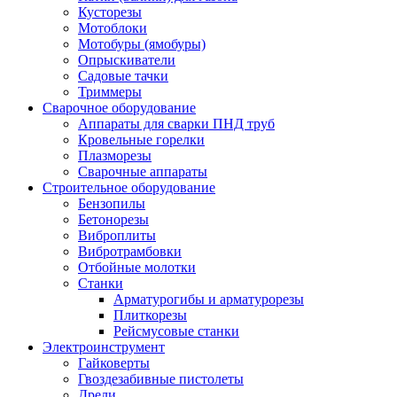
Кусторезы
Мотоблоки
Мотобуры (ямобуры)
Опрыскиватели
Садовые тачки
Триммеры
Сварочное оборудование
Аппараты для сварки ПНД труб
Кровельные горелки
Плазморезы
Сварочные аппараты
Строительное оборудование
Бензопилы
Бетонорезы
Виброплиты
Вибротрамбовки
Отбойные молотки
Станки
Арматурогибы и арматурорезы
Плиткорезы
Рейсмусовые станки
Электроинструмент
Гайковерты
Гвоздезабивные пистолеты
Дрели