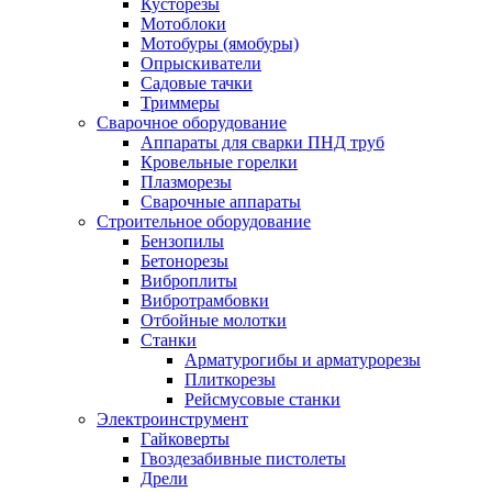
Кусторезы
Мотоблоки
Мотобуры (ямобуры)
Опрыскиватели
Садовые тачки
Триммеры
Сварочное оборудование
Аппараты для сварки ПНД труб
Кровельные горелки
Плазморезы
Сварочные аппараты
Строительное оборудование
Бензопилы
Бетонорезы
Виброплиты
Вибротрамбовки
Отбойные молотки
Станки
Арматурогибы и арматурорезы
Плиткорезы
Рейсмусовые станки
Электроинструмент
Гайковерты
Гвоздезабивные пистолеты
Дрели