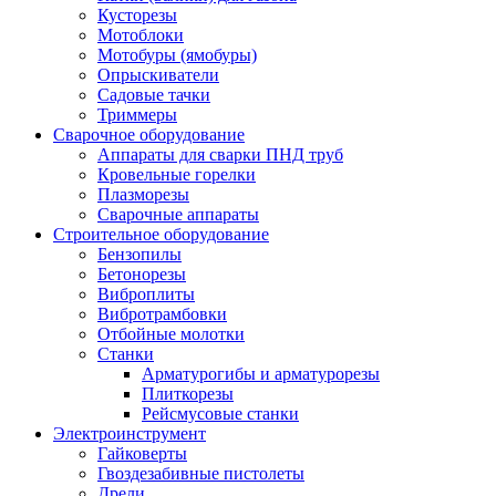
Кусторезы
Мотоблоки
Мотобуры (ямобуры)
Опрыскиватели
Садовые тачки
Триммеры
Сварочное оборудование
Аппараты для сварки ПНД труб
Кровельные горелки
Плазморезы
Сварочные аппараты
Строительное оборудование
Бензопилы
Бетонорезы
Виброплиты
Вибротрамбовки
Отбойные молотки
Станки
Арматурогибы и арматурорезы
Плиткорезы
Рейсмусовые станки
Электроинструмент
Гайковерты
Гвоздезабивные пистолеты
Дрели