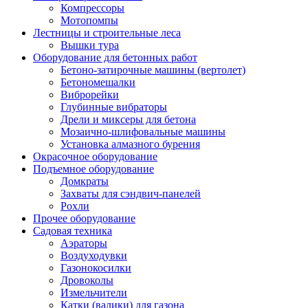
Компрессоры
Мотопомпы
Лестницы и строительные леса
Вышки тура
Оборудование для бетонных работ
Бетоно-затирочные машины (вертолет)
Бетономешалки
Виброрейки
Глубинные вибраторы
Дрели и миксеры для бетона
Мозаично-шлифовальные машины
Установка алмазного бурения
Окрасочное оборудование
Подъемное оборудование
Домкраты
Захваты для сэндвич-панелей
Рохли
Прочее оборудование
Садовая техника
Аэраторы
Воздуходувки
Газонокосилки
Дровоколы
Измельчители
Катки (валики) для газона