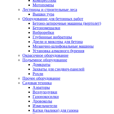
Компрессоры
Мотопомпы
Лестницы и строительные леса
Вышки тура
Оборудование для бетонных работ
Бетоно-затирочные машины (вертолет)
Бетономешалки
Виброрейки
Глубинные вибраторы
Дрели и миксеры для бетона
Мозаично-шлифовальные машины
Установка алмазного бурения
Окрасочное оборудование
Подъемное оборудование
Домкраты
Захваты для сэндвич-панелей
Рохли
Прочее оборудование
Садовая техника
Аэраторы
Воздуходувки
Газонокосилки
Дровоколы
Измельчители
Катки (валики) для газона