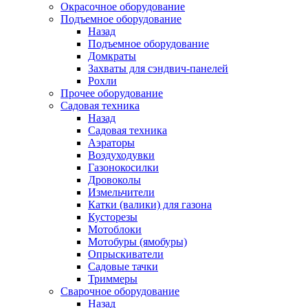
Окрасочное оборудование
Подъемное оборудование
Назад
Подъемное оборудование
Домкраты
Захваты для сэндвич-панелей
Рохли
Прочее оборудование
Садовая техника
Назад
Садовая техника
Аэраторы
Воздуходувки
Газонокосилки
Дровоколы
Измельчители
Катки (валики) для газона
Кусторезы
Мотоблоки
Мотобуры (ямобуры)
Опрыскиватели
Садовые тачки
Триммеры
Сварочное оборудование
Назад