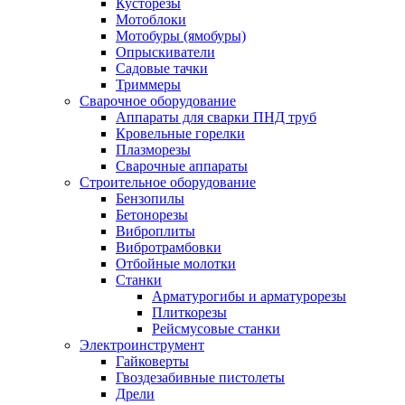
Кусторезы
Мотоблоки
Мотобуры (ямобуры)
Опрыскиватели
Садовые тачки
Триммеры
Сварочное оборудование
Аппараты для сварки ПНД труб
Кровельные горелки
Плазморезы
Сварочные аппараты
Строительное оборудование
Бензопилы
Бетонорезы
Виброплиты
Вибротрамбовки
Отбойные молотки
Станки
Арматурогибы и арматурорезы
Плиткорезы
Рейсмусовые станки
Электроинструмент
Гайковерты
Гвоздезабивные пистолеты
Дрели