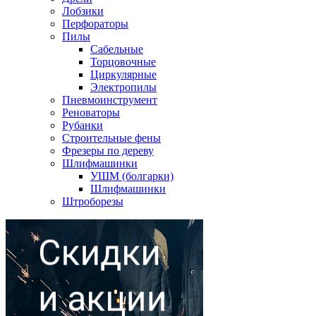
Лобзики
Перфораторы
Пилы
Сабельные
Торцовочные
Циркулярные
Электропилы
Пневмоинструмент
Реноваторы
Рубанки
Строительные фены
Фрезеры по дереву
Шлифмашинки
УШМ (болгарки)
Шлифмашинки
Штроборезы