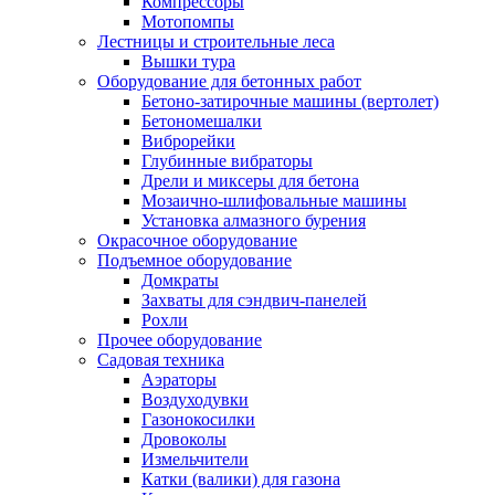
Компрессоры
Мотопомпы
Лестницы и строительные леса
Вышки тура
Оборудование для бетонных работ
Бетоно-затирочные машины (вертолет)
Бетономешалки
Виброрейки
Глубинные вибраторы
Дрели и миксеры для бетона
Мозаично-шлифовальные машины
Установка алмазного бурения
Окрасочное оборудование
Подъемное оборудование
Домкраты
Захваты для сэндвич-панелей
Рохли
Прочее оборудование
Садовая техника
Аэраторы
Воздуходувки
Газонокосилки
Дровоколы
Измельчители
Катки (валики) для газона