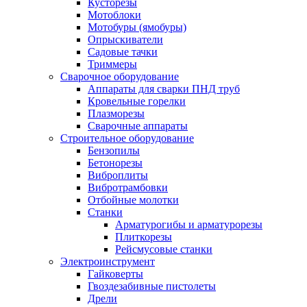
Кусторезы
Мотоблоки
Мотобуры (ямобуры)
Опрыскиватели
Садовые тачки
Триммеры
Сварочное оборудование
Аппараты для сварки ПНД труб
Кровельные горелки
Плазморезы
Сварочные аппараты
Строительное оборудование
Бензопилы
Бетонорезы
Виброплиты
Вибротрамбовки
Отбойные молотки
Станки
Арматурогибы и арматурорезы
Плиткорезы
Рейсмусовые станки
Электроинструмент
Гайковерты
Гвоздезабивные пистолеты
Дрели