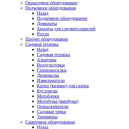
Окрасочное оборудование
Подъемное оборудование
Назад
Подъемное оборудование
Домкраты
Захваты для сэндвич-панелей
Рохли
Прочее оборудование
Садовая техника
Назад
Садовая техника
Аэраторы
Воздуходувки
Газонокосилки
Дровоколы
Измельчители
Катки (валики) для газона
Кусторезы
Мотоблоки
Мотобуры (ямобуры)
Опрыскиватели
Садовые тачки
Триммеры
Сварочное оборудование
Назад