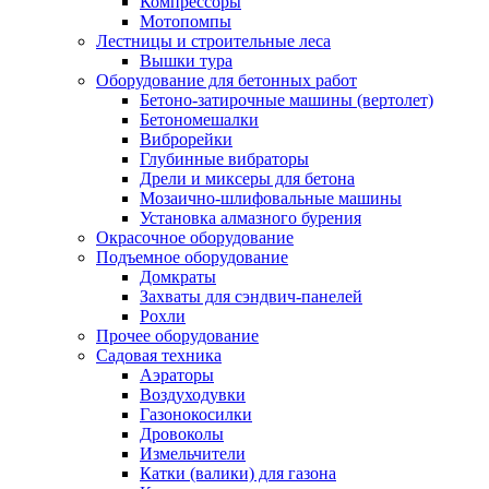
Компрессоры
Мотопомпы
Лестницы и строительные леса
Вышки тура
Оборудование для бетонных работ
Бетоно-затирочные машины (вертолет)
Бетономешалки
Виброрейки
Глубинные вибраторы
Дрели и миксеры для бетона
Мозаично-шлифовальные машины
Установка алмазного бурения
Окрасочное оборудование
Подъемное оборудование
Домкраты
Захваты для сэндвич-панелей
Рохли
Прочее оборудование
Садовая техника
Аэраторы
Воздуходувки
Газонокосилки
Дровоколы
Измельчители
Катки (валики) для газона