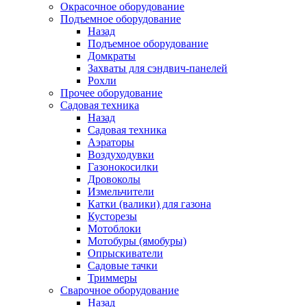
Окрасочное оборудование
Подъемное оборудование
Назад
Подъемное оборудование
Домкраты
Захваты для сэндвич-панелей
Рохли
Прочее оборудование
Садовая техника
Назад
Садовая техника
Аэраторы
Воздуходувки
Газонокосилки
Дровоколы
Измельчители
Катки (валики) для газона
Кусторезы
Мотоблоки
Мотобуры (ямобуры)
Опрыскиватели
Садовые тачки
Триммеры
Сварочное оборудование
Назад