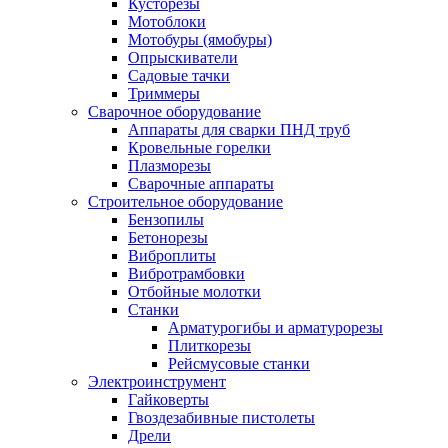
Кусторезы
Мотоблоки
Мотобуры (ямобуры)
Опрыскиватели
Садовые тачки
Триммеры
Сварочное оборудование
Аппараты для сварки ПНД труб
Кровельные горелки
Плазморезы
Сварочные аппараты
Строительное оборудование
Бензопилы
Бетонорезы
Виброплиты
Вибротрамбовки
Отбойные молотки
Станки
Арматурогибы и арматурорезы
Плиткорезы
Рейсмусовые станки
Электроинструмент
Гайковерты
Гвоздезабивные пистолеты
Дрели