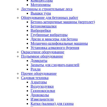
Компрессоры
Мотопомпы
Лестницы и строительные леса
Вышки тура
Оборудование для бетонных работ
Бетоно-затирочные машины (вертолет)
Бетономешалки
Виброрейки
Глубинные вибраторы
Дрели и миксеры для бетона
Мозаично-шлифовальные машины
Установка алмазного бурения
Окрасочное оборудование
Подъемное оборудование
Домкраты
Захваты для сэндвич-панелей
Рохли
Прочее оборудование
Садовая техника
Аэраторы
Воздуходувки
Газонокосилки
Дровоколы
Измельчители
Катки (валики) для газона