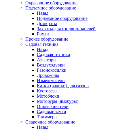
Окрасочное оборудование
Подъемное оборудование
Назад
Подъемное оборудование
Домкраты
Захваты для сэндвич-панелей
Рохли
Прочее оборудование
Садовая техника
Назад
Садовая техника
Аэраторы
Воздуходувки
Газонокосилки
Дровоколы
Измельчители
Катки (валики) для газона
Кусторезы
Мотоблоки
Мотобуры (ямобуры)
Опрыскиватели
Садовые тачки
Триммеры
Сварочное оборудование
Назад