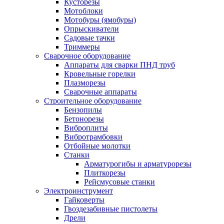
Кусторезы
Мотоблоки
Мотобуры (ямобуры)
Опрыскиватели
Садовые тачки
Триммеры
Сварочное оборудование
Аппараты для сварки ПНД труб
Кровельные горелки
Плазморезы
Сварочные аппараты
Строительное оборудование
Бензопилы
Бетонорезы
Виброплиты
Вибротрамбовки
Отбойные молотки
Станки
Арматурогибы и арматурорезы
Плиткорезы
Рейсмусовые станки
Электроинструмент
Гайковерты
Гвоздезабивные пистолеты
Дрели