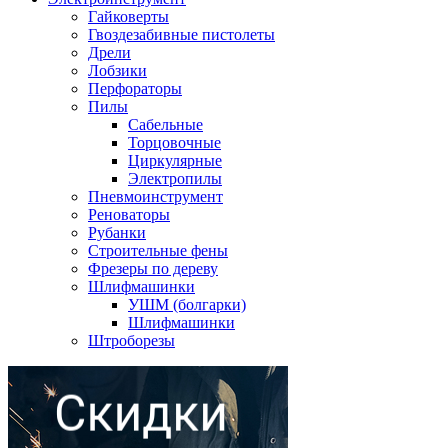
Гайковерты
Гвоздезабивные пистолеты
Дрели
Лобзики
Перфораторы
Пилы
Сабельные
Торцовочные
Циркулярные
Электропилы
Пневмоинструмент
Реноваторы
Рубанки
Строительные фены
Фрезеры по дереву
Шлифмашинки
УШМ (болгарки)
Шлифмашинки
Штроборезы