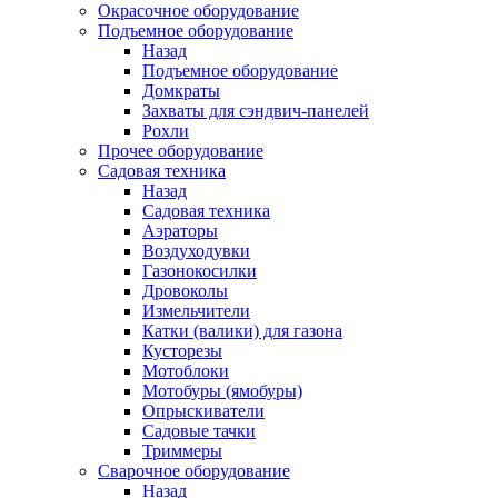
Окрасочное оборудование
Подъемное оборудование
Назад
Подъемное оборудование
Домкраты
Захваты для сэндвич-панелей
Рохли
Прочее оборудование
Садовая техника
Назад
Садовая техника
Аэраторы
Воздуходувки
Газонокосилки
Дровоколы
Измельчители
Катки (валики) для газона
Кусторезы
Мотоблоки
Мотобуры (ямобуры)
Опрыскиватели
Садовые тачки
Триммеры
Сварочное оборудование
Назад