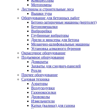
Компрессоры
Мотопомпы
Лестницы и строительные леса
Вышки тура
Оборудование для бетонных работ
Бетоно-затирочные машины (вертолет)
Бетономешалки
Виброрейки
Глубинные вибраторы
Дрели и миксеры для бетона
Мозаично-шлифовальные машины
Установка алмазного бурения
Окрасочное оборудование
Подъемное оборудование
Домкраты
Захваты для сэндвич-панелей
Рохли
Прочее оборудование
Садовая техника
Аэраторы
Воздуходувки
Газонокосилки
Дровоколы
Измельчители
Катки (валики) для газона