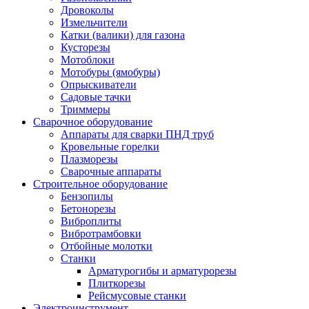
Дровоколы
Измельчители
Катки (валики) для газона
Кусторезы
Мотоблоки
Мотобуры (ямобуры)
Опрыскиватели
Садовые тачки
Триммеры
Сварочное оборудование
Аппараты для сварки ПНД труб
Кровельные горелки
Плазморезы
Сварочные аппараты
Строительное оборудование
Бензопилы
Бетонорезы
Виброплиты
Вибротрамбовки
Отбойные молотки
Станки
Арматурогибы и арматурорезы
Плиткорезы
Рейсмусовые станки
Электроинструмент