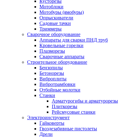
Кусторезы
Мотоблоки
Мотобуры (ямобуры)
Опрыскиватели
Садовые тачки
Триммеры
Сварочное оборудование
Аппараты для сварки ПНД труб
Кровельные горелки
Плазморезы
Сварочные аппараты
Строительное оборудование
Бензопилы
Бетонорезы
Виброплиты
Вибротрамбовки
Отбойные молотки
Станки
Арматурогибы и арматурорезы
Плиткорезы
Рейсмусовые станки
Электроинструмент
Гайковерты
Гвоздезабивные пистолеты
Дрели