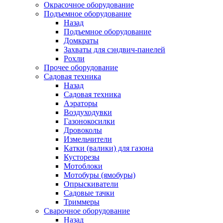
Окрасочное оборудование
Подъемное оборудование
Назад
Подъемное оборудование
Домкраты
Захваты для сэндвич-панелей
Рохли
Прочее оборудование
Садовая техника
Назад
Садовая техника
Аэраторы
Воздуходувки
Газонокосилки
Дровоколы
Измельчители
Катки (валики) для газона
Кусторезы
Мотоблоки
Мотобуры (ямобуры)
Опрыскиватели
Садовые тачки
Триммеры
Сварочное оборудование
Назад