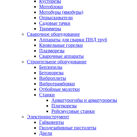
Кусторезы
Мотоблоки
Мотобуры (ямобуры)
Опрыскиватели
Садовые тачки
Триммеры
Сварочное оборудование
Аппараты для сварки ПНД труб
Кровельные горелки
Плазморезы
Сварочные аппараты
Строительное оборудование
Бензопилы
Бетонорезы
Виброплиты
Вибротрамбовки
Отбойные молотки
Станки
Арматурогибы и арматурорезы
Плиткорезы
Рейсмусовые станки
Электроинструмент
Гайковерты
Гвоздезабивные пистолеты
Дрели