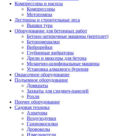
Компрессоры и насосы
Компрессоры
Мотопомпы
Лестницы и строительные леса
Вышки тура
Оборудование для бетонных работ
Бетоно-затирочные машины (вертолет)
Бетономешалки
Виброрейки
Глубинные вибраторы
Дрели и миксеры для бетона
Мозаично-шлифовальные машины
Установка алмазного бурения
Окрасочное оборудование
Подъемное оборудование
Домкраты
Захваты для сэндвич-панелей
Рохли
Прочее оборудование
Садовая техника
Аэраторы
Воздуходувки
Газонокосилки
Дровоколы
Измельчители