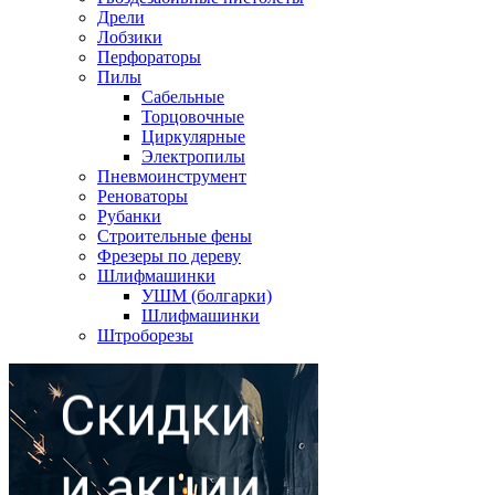
Дрели
Лобзики
Перфораторы
Пилы
Сабельные
Торцовочные
Циркулярные
Электропилы
Пневмоинструмент
Реноваторы
Рубанки
Строительные фены
Фрезеры по дереву
Шлифмашинки
УШМ (болгарки)
Шлифмашинки
Штроборезы