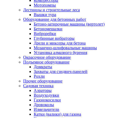
Компрессоры
Мотопомпы
Лестницы и строительные леса
Вышки тура
Оборудование для бетонных работ
Бетоно-затирочные машины (вертолет)
Бетономешалки
Виброрейки
Глубинные вибраторы
Дрели и миксеры для бетона
Мозаично-шлифовальные машины
Установка алмазного бурения
Окрасочное оборудование
Подъемное оборудование
Домкраты
Захваты для сэндвич-панелей
Рохли
Прочее оборудование
Садовая техника
Аэраторы
Воздуходувки
Газонокосилки
Дровоколы
Измельчители
Катки (валики) для газона