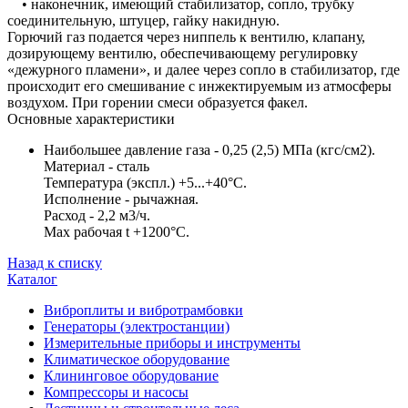
• наконечник, имеющий стабилизатор, сопло, трубку
соединительную, штуцер, гайку накидную.
Горючий газ подается через ниппель к вентилю, клапану,
дозирующему вентилю, обеспечивающему регулировку
«дежурного пламени», и далее через сопло в стабилизатор, где
происходит его смешивание с инжектируемым из атмосферы
воздухом. При горении смеси образуется факел.
Основные характеристики
Наибольшее давление газа - 0,25 (2,5) МПа (кгс/см2).
Материал - сталь
Температура (экспл.) +5...+40°C.
Исполнение - рычажная.
Расход - 2,2 м3/ч.
Max рабочая t +1200°C.
Назад к списку
Каталог
Виброплиты и вибротрамбовки
Генераторы (электростанции)
Измерительные приборы и инструменты
Климатическое оборудование
Клининговое оборудование
Компрессоры и насосы