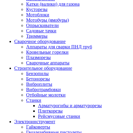
Катки (валики) для газона
Кусторезы
Мотоблоки
Мотобуры (ямобуры)
Опрыскиватели
Садовые тачки
Триммеры
Сварочное оборудование
Аппараты для сварки ПНД труб
Кровельные горелки
Плазморезы
Сварочные аппараты
Строительное оборудование
Бензопилы
Бетонорезы
Виброплиты
Вибротрамбовки
Отбойные молотки
Станки
Арматурогибы и арматурорезы
Плиткорезы
Рейсмусовые станки
Электроинструмент
Гайковерты
Гвоздезабивные пистолеты