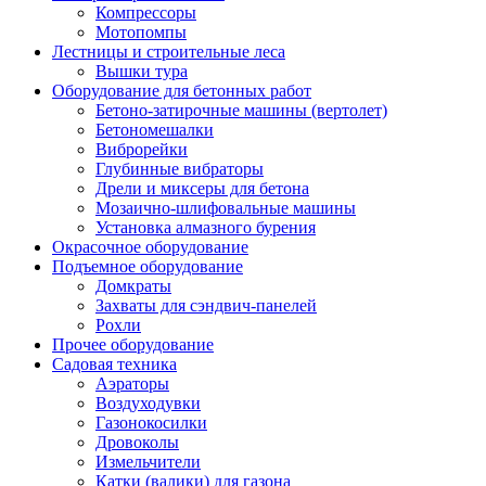
Компрессоры
Мотопомпы
Лестницы и строительные леса
Вышки тура
Оборудование для бетонных работ
Бетоно-затирочные машины (вертолет)
Бетономешалки
Виброрейки
Глубинные вибраторы
Дрели и миксеры для бетона
Мозаично-шлифовальные машины
Установка алмазного бурения
Окрасочное оборудование
Подъемное оборудование
Домкраты
Захваты для сэндвич-панелей
Рохли
Прочее оборудование
Садовая техника
Аэраторы
Воздуходувки
Газонокосилки
Дровоколы
Измельчители
Катки (валики) для газона