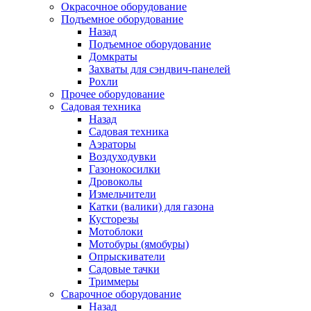
Окрасочное оборудование
Подъемное оборудование
Назад
Подъемное оборудование
Домкраты
Захваты для сэндвич-панелей
Рохли
Прочее оборудование
Садовая техника
Назад
Садовая техника
Аэраторы
Воздуходувки
Газонокосилки
Дровоколы
Измельчители
Катки (валики) для газона
Кусторезы
Мотоблоки
Мотобуры (ямобуры)
Опрыскиватели
Садовые тачки
Триммеры
Сварочное оборудование
Назад