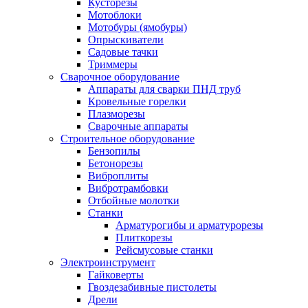
Кусторезы
Мотоблоки
Мотобуры (ямобуры)
Опрыскиватели
Садовые тачки
Триммеры
Сварочное оборудование
Аппараты для сварки ПНД труб
Кровельные горелки
Плазморезы
Сварочные аппараты
Строительное оборудование
Бензопилы
Бетонорезы
Виброплиты
Вибротрамбовки
Отбойные молотки
Станки
Арматурогибы и арматурорезы
Плиткорезы
Рейсмусовые станки
Электроинструмент
Гайковерты
Гвоздезабивные пистолеты
Дрели