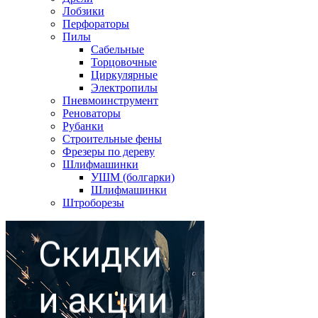
Лобзики
Перфораторы
Пилы
Сабельные
Торцовочные
Циркулярные
Электропилы
Пневмоинструмент
Реноваторы
Рубанки
Строительные фены
Фрезеры по дереву
Шлифмашинки
УШМ (болгарки)
Шлифмашинки
Штроборезы