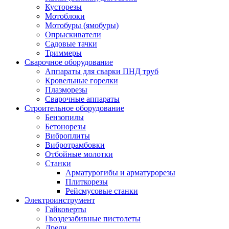
Кусторезы
Мотоблоки
Мотобуры (ямобуры)
Опрыскиватели
Садовые тачки
Триммеры
Сварочное оборудование
Аппараты для сварки ПНД труб
Кровельные горелки
Плазморезы
Сварочные аппараты
Строительное оборудование
Бензопилы
Бетонорезы
Виброплиты
Вибротрамбовки
Отбойные молотки
Станки
Арматурогибы и арматурорезы
Плиткорезы
Рейсмусовые станки
Электроинструмент
Гайковерты
Гвоздезабивные пистолеты
Дрели