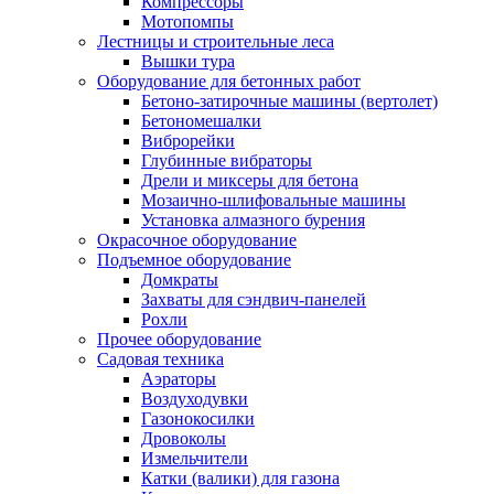
Компрессоры
Мотопомпы
Лестницы и строительные леса
Вышки тура
Оборудование для бетонных работ
Бетоно-затирочные машины (вертолет)
Бетономешалки
Виброрейки
Глубинные вибраторы
Дрели и миксеры для бетона
Мозаично-шлифовальные машины
Установка алмазного бурения
Окрасочное оборудование
Подъемное оборудование
Домкраты
Захваты для сэндвич-панелей
Рохли
Прочее оборудование
Садовая техника
Аэраторы
Воздуходувки
Газонокосилки
Дровоколы
Измельчители
Катки (валики) для газона