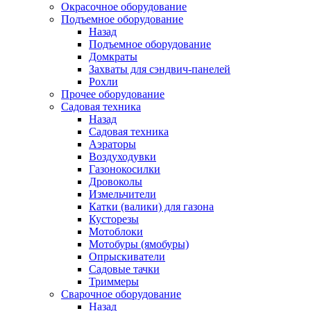
Окрасочное оборудование
Подъемное оборудование
Назад
Подъемное оборудование
Домкраты
Захваты для сэндвич-панелей
Рохли
Прочее оборудование
Садовая техника
Назад
Садовая техника
Аэраторы
Воздуходувки
Газонокосилки
Дровоколы
Измельчители
Катки (валики) для газона
Кусторезы
Мотоблоки
Мотобуры (ямобуры)
Опрыскиватели
Садовые тачки
Триммеры
Сварочное оборудование
Назад