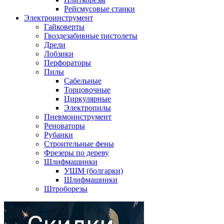
Рейсмусовые станки
Электроинструмент
Гайковерты
Гвоздезабивные пистолеты
Дрели
Лобзики
Перфораторы
Пилы
Сабельные
Торцовочные
Циркулярные
Электропилы
Пневмоинструмент
Реноваторы
Рубанки
Строительные фены
Фрезеры по дереву
Шлифмашинки
УШМ (болгарки)
Шлифмашинки
Штроборезы