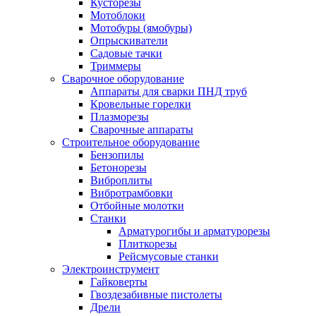
Кусторезы
Мотоблоки
Мотобуры (ямобуры)
Опрыскиватели
Садовые тачки
Триммеры
Сварочное оборудование
Аппараты для сварки ПНД труб
Кровельные горелки
Плазморезы
Сварочные аппараты
Строительное оборудование
Бензопилы
Бетонорезы
Виброплиты
Вибротрамбовки
Отбойные молотки
Станки
Арматурогибы и арматурорезы
Плиткорезы
Рейсмусовые станки
Электроинструмент
Гайковерты
Гвоздезабивные пистолеты
Дрели