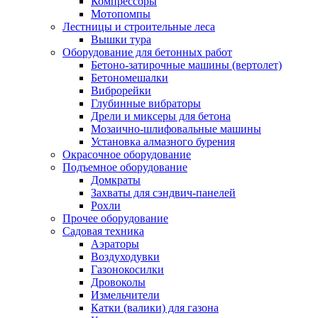
Компрессоры
Мотопомпы
Лестницы и строительные леса
Вышки тура
Оборудование для бетонных работ
Бетоно-затирочные машины (вертолет)
Бетономешалки
Виброрейки
Глубинные вибраторы
Дрели и миксеры для бетона
Мозаично-шлифовальные машины
Установка алмазного бурения
Окрасочное оборудование
Подъемное оборудование
Домкраты
Захваты для сэндвич-панелей
Рохли
Прочее оборудование
Садовая техника
Аэраторы
Воздуходувки
Газонокосилки
Дровоколы
Измельчители
Катки (валики) для газона