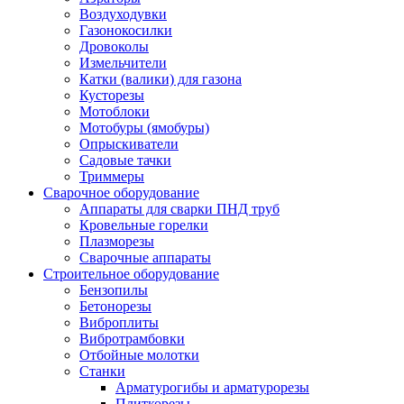
Воздуходувки
Газонокосилки
Дровоколы
Измельчители
Катки (валики) для газона
Кусторезы
Мотоблоки
Мотобуры (ямобуры)
Опрыскиватели
Садовые тачки
Триммеры
Сварочное оборудование
Аппараты для сварки ПНД труб
Кровельные горелки
Плазморезы
Сварочные аппараты
Строительное оборудование
Бензопилы
Бетонорезы
Виброплиты
Вибротрамбовки
Отбойные молотки
Станки
Арматурогибы и арматурорезы
Плиткорезы