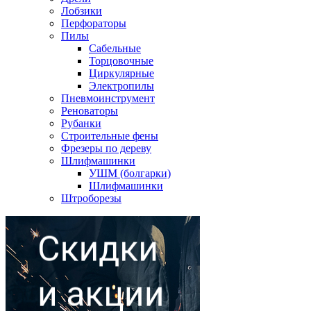
Лобзики
Перфораторы
Пилы
Сабельные
Торцовочные
Циркулярные
Электропилы
Пневмоинструмент
Реноваторы
Рубанки
Строительные фены
Фрезеры по дереву
Шлифмашинки
УШМ (болгарки)
Шлифмашинки
Штроборезы