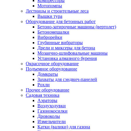
Компрессоры
Мотопомпы
Лестницы и строительные леса
Вышки тура
Оборудование для бетонных работ
Бетоно-затирочные машины (вертолет)
Бетономешалки
Виброрейки
Глубинные вибраторы
Дрели и миксеры для бетона
Мозаично-шлифовальные машины
Установка алмазного бурения
Окрасочное оборудование
Подъемное оборудование
Домкраты
Захваты для сэндвич-панелей
Рохли
Прочее оборудование
Садовая техника
Аэраторы
Воздуходувки
Газонокосилки
Дровоколы
Измельчители
Катки (валики) для газона