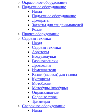
Окрасочное оборудование
Подъемное оборудование
Назад
Подъемное оборудование
Домкраты
Захваты для сэндвич-панелей
Рохли
Прочее оборудование
Садовая техника
Назад
Садовая техника
Аэраторы
Воздуходувки
Газонокосилки
Дровоколы
Измельчители
Катки (валики) для газона
Кусторезы
Мотоблоки
Мотобуры (ямобуры)
Опрыскиватели
Садовые тачки
Триммеры
Сварочное оборудование
Назад