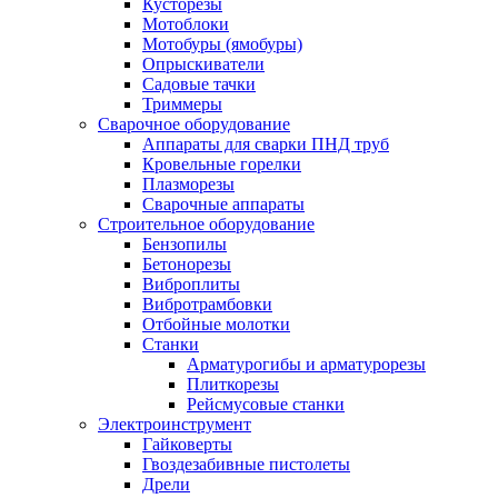
Кусторезы
Мотоблоки
Мотобуры (ямобуры)
Опрыскиватели
Садовые тачки
Триммеры
Сварочное оборудование
Аппараты для сварки ПНД труб
Кровельные горелки
Плазморезы
Сварочные аппараты
Строительное оборудование
Бензопилы
Бетонорезы
Виброплиты
Вибротрамбовки
Отбойные молотки
Станки
Арматурогибы и арматурорезы
Плиткорезы
Рейсмусовые станки
Электроинструмент
Гайковерты
Гвоздезабивные пистолеты
Дрели