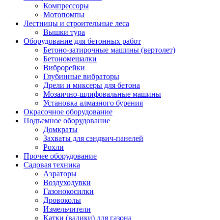
Компрессоры
Мотопомпы
Лестницы и строительные леса
Вышки тура
Оборудование для бетонных работ
Бетоно-затирочные машины (вертолет)
Бетономешалки
Виброрейки
Глубинные вибраторы
Дрели и миксеры для бетона
Мозаично-шлифовальные машины
Установка алмазного бурения
Окрасочное оборудование
Подъемное оборудование
Домкраты
Захваты для сэндвич-панелей
Рохли
Прочее оборудование
Садовая техника
Аэраторы
Воздуходувки
Газонокосилки
Дровоколы
Измельчители
Катки (валики) для газона