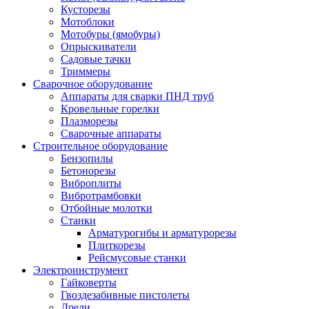
Кусторезы
Мотоблоки
Мотобуры (ямобуры)
Опрыскиватели
Садовые тачки
Триммеры
Сварочное оборудование
Аппараты для сварки ПНД труб
Кровельные горелки
Плазморезы
Сварочные аппараты
Строительное оборудование
Бензопилы
Бетонорезы
Виброплиты
Вибротрамбовки
Отбойные молотки
Станки
Арматурогибы и арматурорезы
Плиткорезы
Рейсмусовые станки
Электроинструмент
Гайковерты
Гвоздезабивные пистолеты
Дрели